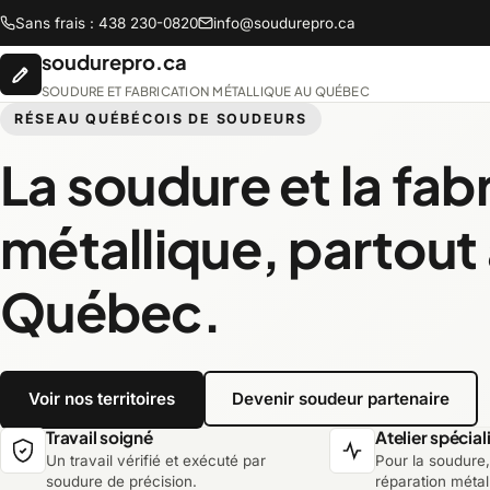
Sans frais : 438 230-0820
info@soudurepro.ca
soudurepro.ca
SOUDURE ET FABRICATION MÉTALLIQUE AU QUÉBEC
RÉSEAU QUÉBÉCOIS DE SOUDEURS
La soudure et la fab
Abitibi-Témiscamingue
métallique, partout
Chaudière-Appalaches
Québec.
Lanaudière
Voir nos territoires
Devenir soudeur partenaire
Montréal
Travail soigné
Atelier spécial
Un travail vérifié et exécuté par
Pour la soudure, 
Saguenay-Lac-Saint-Jean
soudure de précision.
réparation métal