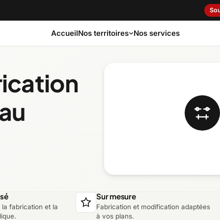
Sou
Accueil
Nos services
Nos territoires
rication
Bas-Saint-Laurent
Capitale-Nationale
 au
Côte-Nord
Estrie
Laurentides
Laval
Montérégie
Nord-du-Québec
isé
Sur mesure
la fabrication et la
Fabrication et modification adaptées
lique.
à vos plans.