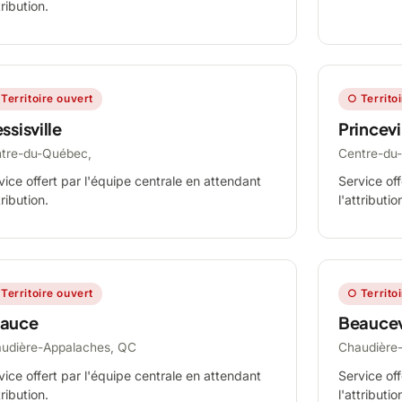
tribution.
Territoire ouvert
○ Territo
ssisville
Princevi
tre-du-Québec,
Centre-du
vice offert par l'équipe centrale en attendant
Service off
tribution.
l'attributio
Territoire ouvert
○ Territo
auce
Beaucev
udière-Appalaches, QC
Chaudière
vice offert par l'équipe centrale en attendant
Service off
tribution.
l'attributio