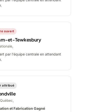
n.
ire ouvert
am-et-Tewkesbury
ationale,
ert par l'équipe centrale en attendant
n.
 attribué
ndville
-Québec,
ation et Fabrication Gagné