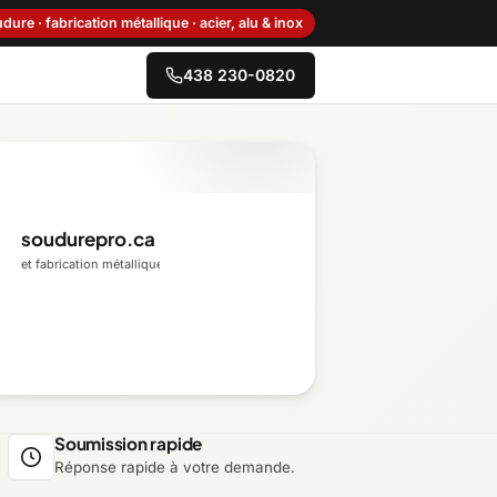
dure · fabrication métallique · acier, alu & inox
438 230-0820
→
Centre-du-Québec
soudurepro.ca
et fabrication métallique
Gaspésie–Îles-de-la-
Madeleine
Mauricie
Outaouais
Soumission rapide
Réponse rapide à votre demande.