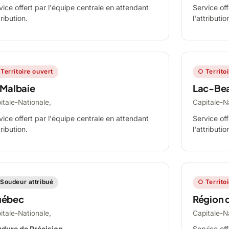
vice offert par l'équipe centrale en attendant
Service off
tribution.
l'attributio
Territoire ouvert
○ Territo
 Malbaie
Lac-Be
itale-Nationale,
Capitale-N
vice offert par l'équipe centrale en attendant
Service off
tribution.
l'attributio
Soudeur attribué
○ Territo
ébec
Région 
itale-Nationale,
Capitale-N
dure de Précision
Service off