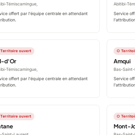
tibi-Témiscamingue,
Abitibi-Té
vice offert par l'équipe centrale en attendant
Service off
tribution.
l'attributio
Territoire ouvert
○ Territo
l-d'Or
Amqui
tibi-Témiscamingue,
Bas-Saint-
vice offert par l'équipe centrale en attendant
Service off
tribution.
l'attributio
Territoire ouvert
○ Territo
tane
Mont-Jo
-Saint-Laurent,
Bas-Saint-