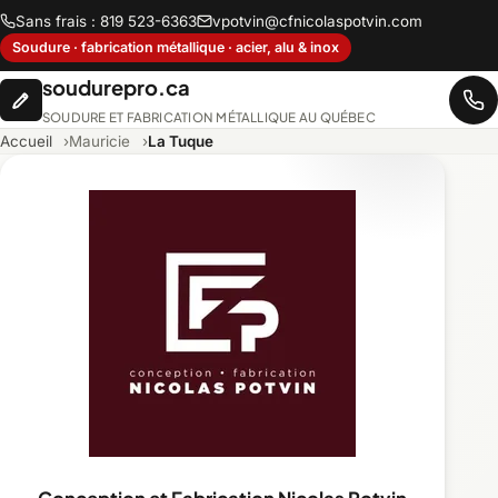
Sans frais : 819 523-6363
vpotvin@cfnicolaspotvin.com
Soudure · fabrication métallique · acier, alu & inox
soudurepro.ca
SOUDURE ET FABRICATION MÉTALLIQUE AU QUÉBEC
Accueil
Mauricie
La Tuque